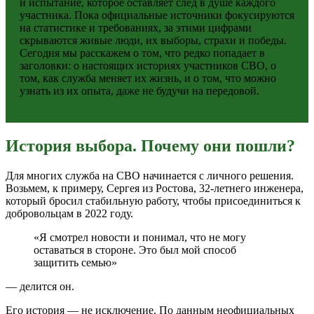
и испытание, которое оставляет след в душе каждого
участника. Пока официальные источники фокусируются
на статистике и требованиях, за этими цифрами
скрываются живые люди, их выборы, страхи и победы.
Сегодня мы расскажем о том, что редко попадает в
заголовки: о настоящих историях участников СВО, о
том, как служба меняет их жизнь, и о том, что можно
узнать из их опыта, даже не будучи на передовой.
История выбора. Почему они пошли?
Для многих служба на СВО начинается с личного решения.
Возьмем, к примеру, Сергея из Ростова, 32-летнего инженера,
который бросил стабильную работу, чтобы присоединиться к
добровольцам в 2022 году.
«Я смотрел новости и понимал, что не могу
оставаться в стороне. Это был мой способ
защитить семью»
— делится он.
Его история — не исключение. По данным неофициальных